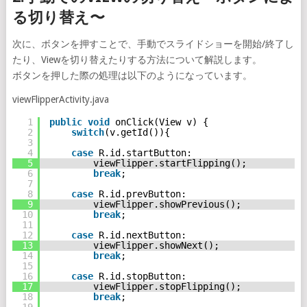
る切り替え〜
次に、ボタンを押すことで、手動でスライドショーを開始/終了し
たり、Viewを切り替えたりする方法について解説します。
ボタンを押した際の処理は以下のようになっています。
viewFlipperActivity.java
1
public
void
onClick(View v) {
2
switch
(v.getId()){
3
4
case
R.id.startButton:
5
viewFlipper.startFlipping();
6
break
;
7
8
case
R.id.prevButton:
9
viewFlipper.showPrevious();
10
break
;
11
12
case
R.id.nextButton:
13
viewFlipper.showNext();
14
break
;
15
16
case
R.id.stopButton:
17
viewFlipper.stopFlipping();
18
break
;
19