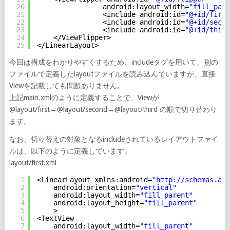
20
android:layout_width=
"fill_pare
21
<include android:id=
"@+id/first
22
<include android:id=
"@+id/secon
23
<include android:id=
"@+id/third
24
</ViewFlipper>
25
</LinearLayout>
今回は構成をわかりやすくするため、includeタグを用いて、別の
ファイルで定義したlayoutファイルを読み込んでいますが、直接
Viewを記載しても問題ありません。
上記main.xmlのように定義することで、Viewが
@layout/first→@layout/second→@layout/third の順で切り替わり
ます。
なお、切り替えの対象となるincludeされているレイアウトファイ
ルは、以下のように定義しています。
layout/first.xml
1
<LinearLayout xmlns:android=
"
http://schemas.and
2
android:orientation=
"vertical"
3
android:layout_width=
"fill_parent"
4
android:layout_height=
"fill_parent"
5
>
6
<TextView
7
android:layout_width=
"fill_parent"