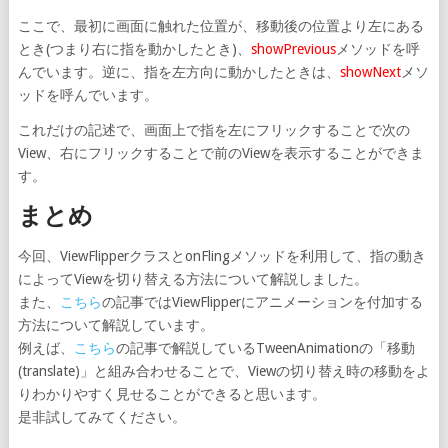
ここで、最初に画面に触れた位置が、移動後の位置より左にある
とき(つまり右に指を動かしたとき)、
showPrevious
メソッドを呼
んでいます。逆に、指を左方向に動かしたときは、
showNext
メソ
ッドを呼んでいます。
これだけの記述で、画面上で指を左にフリックすることで次の
View、右にフリックすることで前のViewを表示することができま
す。
まとめ
今回、ViewFlipperクラスとonFlingメソッドを利用して、指の動き
によってViewを切り替える方法について解説しました。
また、
こちら
の記事ではViewFlipperにアニメーションを付加する
方法について解説しています。
例えば、
こちら
の記事で解説しているTweenAnimationの「移動
(translate)」と組み合わせることで、Viewの切り替え時の移動をよ
りわかりやすく見せることができると思います。
是非試してみてください。