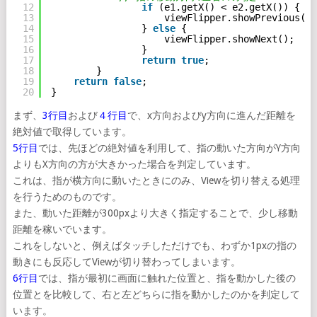
12
if
(e1.getX() < e2.getX()) {
13
viewFlipper.showPrevious();
14
} 
else
{
15
viewFlipper.showNext();
16
}
17
return
true
;
18
}
19
return
false
;
20
}
まず、
3行目
および
４行目
で、x方向およびy方向に進んだ距離を
絶対値で取得しています。
5行目
では、先ほどの絶対値を利用して、指の動いた方向がY方向
よりもX方向の方が大きかった場合を判定しています。
これは、指が横方向に動いたときにのみ、Viewを切り替える処理
を行うためのものです。
また、動いた距離が300pxより大きく指定することで、少し移動
距離を稼いでいます。
これをしないと、例えばタッチしただけでも、わずか1pxの指の
動きにも反応してViewが切り替わってしまいます。
6行目
では、指が最初に画面に触れた位置と、指を動かした後の
位置とを比較して、右と左どちらに指を動かしたのかを判定して
います。