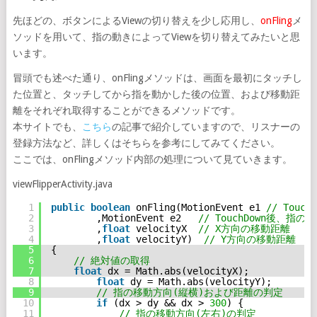
先ほどの、ボタンによるViewの切り替えを少し応用し、
onFling
メ
ソッドを用いて、指の動きによってViewを切り替えてみたいと思
います。
冒頭でも述べた通り、onFlingメソッドは、画面を最初にタッチし
た位置と、タッチしてから指を動かした後の位置、および移動距
離をそれぞれ取得することができるメソッドです。
本サイトでも、
こちら
の記事で紹介していますので、リスナーの
登録方法など、詳しくはそちらを参考にしてみてください。
ここでは、onFlingメソッド内部の処理について見ていきます。
viewFlipperActivity.java
1
public
boolean
onFling(MotionEvent e1 
// Touc
2
,MotionEvent e2   
// TouchDown後、
3
,
float
velocityX  
// X方向の移動距離
4
,
float
velocityY)  
// Y方向の移動距離
5
{
6
// 絶対値の取得
7
float
dx = Math.abs(velocityX);
8
float
dy = Math.abs(velocityY);
9
// 指の移動方向(縦横)および距離の判定
10
if
(dx > dy && dx > 
300
) {
11
// 指の移動方向(左右)の判定