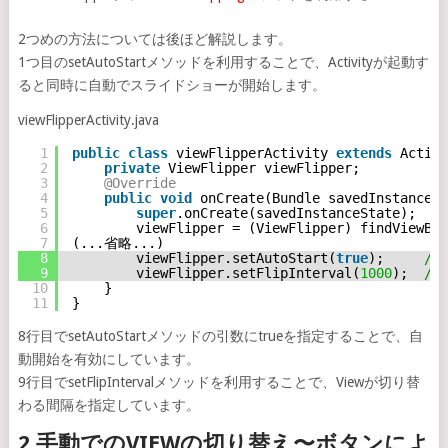
2つめの方法については後ほど解説します。
1つ目のsetAutoStartメソッドを利用することで、Activityが起動す
ると同時に自動でスライドショーが開始します。
viewFlipperActivity.java
1
public
class
viewFlipperActivity 
extends
Activi
2
private
ViewFlipper viewFlipper;
3
@Override
4
public
void
onCreate(Bundle savedInstanceSt
5
super
.onCreate(savedInstanceState);
6
viewFlipper = (ViewFlipper) findViewByI
7
(...省略...)
8
viewFlipper.setAutoStart(
true
);     
/
9
viewFlipper.setFlipInterval(
1000
);  
//
10
}
11
}
8行目でsetAutoStartメソッドの引数にtrueを指定することで、自
動開始を有効にしています。
9行目でsetFlipIntervalメソッドを利用することで、Viewが切り替
わる間隔を指定しています。
2.手動でのVIEWの切り替え〜ボタンによ