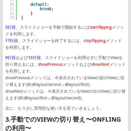
20
default
:
21
break
;
22
}
23
}
5行目
、スライドショーを手動で開始するには
startFlipping
メソッ
ドを利用します。
17行目
、スライドショーを終了するには、
stopFlipping
メソッド
を利用します。
9行目
および
13行目
、スライドショーを利用せずに手動でViewを
切り替えるには、
showPrevious
メソッドおよび
showNext
メソッド
を利用します。
showPreviousメソッドは、今表示されているViewの前のViewに切
り替えます(例:@layout/second→@layout/first)。
showNextメソッドは、今表示されているViewの次のViewに切り替
えます(例:@layout/first→@layout/second)。
次に、もう少し実用的な使い方を見ていきましょう。
3.手動でのVIEWの切り替え〜ONFLING
の利用〜