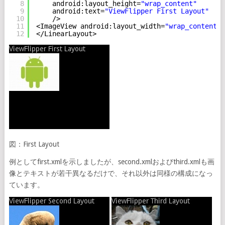
8
android:layout_height=
"wrap_content"
9
android:text=
"ViewFlipper First Layout"
10
/>
11
<ImageView android:layout_width=
"wrap_content"
12
</LinearLayout>
図：First Layout
例としてfirst.xmlを示しましたが、second.xmlおよびthird.xmlも画
像とテキストが若干異なるだけで、それ以外は同様の構成になっ
ています。