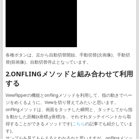
各種ボタンは、左から自動切替開始、手動切替(次画像)、手動切
替(前画像)、自動切替停止となっています。
2.ONFLINGメソッドと組み合わせて利用
する
ViewFlipperの機能とonFlingメソッドを利用して、指の動きでペー
ジをめくるように、Viewを切り替えてみたいと思います。
onFlingメソッドは、画面をタッチした瞬間と、タッチしてから指
を動かした距離(x座標,y座標)を、それぞれタッチイベントから取
得することができるメソッドです(
こちら
の記事でも紹介していま
す)。
サンプルを見てもらえるとわかるかと思いますが、onFlingメソッ