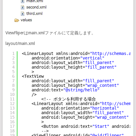
ViewFliperはmain.xmlファイルにて定義します。
layout/main.xml
1
<LinearLayout xmlns:android=
"
http://schemas.and
2
android:orientation=
"vertical"
3
android:layout_width=
"fill_parent"
4
android:layout_height=
"fill_parent"
5
>
6
<TextView
7
android:layout_width=
"fill_parent"
8
android:layout_height=
"wrap_content"
9
android:text=
"@string/hello"
10
/>
11
<!-- ボタンを利用する場合
12
<LinearLayout xmlns:android=
"
http://schemas
13
android:orientation=
"horizontal"
14
android:layout_width=
"fill_parent"
15
android:layout_height=
"wrap_content"
16
>
17
<Button android:text=
"Start"
android:id
18
-->
19
<ViewFlipper android:id=
"@+id/flipper"