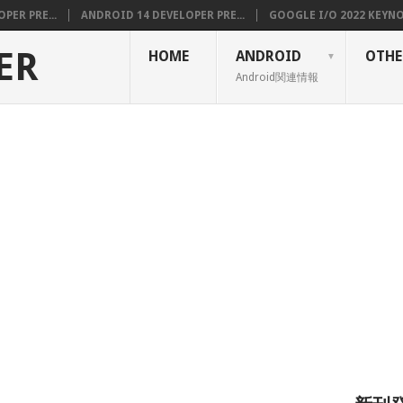
PER PRE...
ANDROID 14 DEVELOPER PRE...
GOOGLE I/O 2022 KEYNOT
ER
HOME
ANDROID
OTHE
Android関連情報