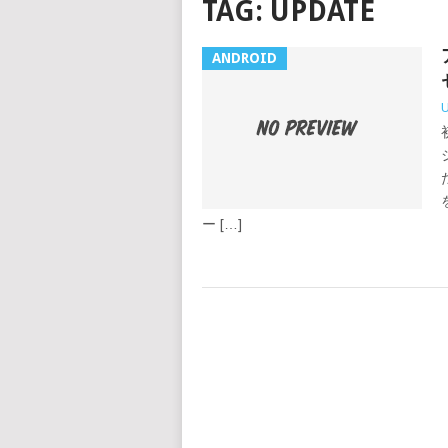
TAG:
UPDATE
ANDROID
ー […]