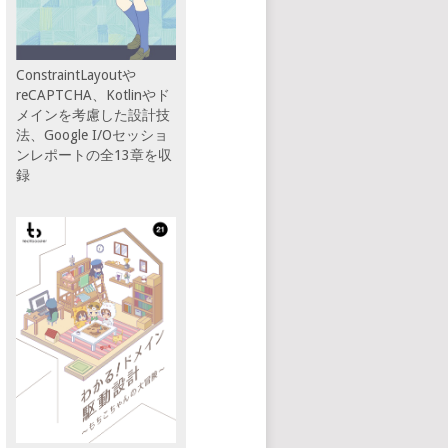
ConstraintLayoutや
reCAPTCHA、Kotlinやド
メインを考慮した設計技
法、Google I/Oセッショ
ンレポートの全13章を収
録