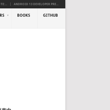
E:...
ANDROID 13 DEVELOPER PRE...
RS
BOOKS
GITHUB