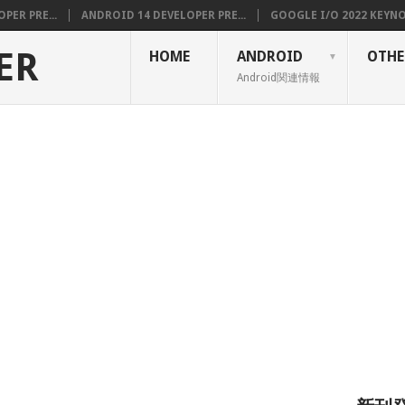
PER PRE...
ANDROID 14 DEVELOPER PRE...
GOOGLE I/O 2022 KEYNOT
ER
HOME
ANDROID
OTHE
Android関連情報