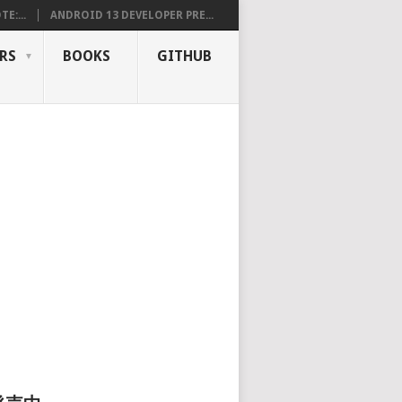
E:...
ANDROID 13 DEVELOPER PRE...
RS
BOOKS
GITHUB