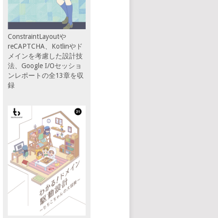
ConstraintLayoutや
reCAPTCHA、Kotlinやド
メインを考慮した設計技
法、Google I/Oセッショ
ンレポートの全13章を収
録