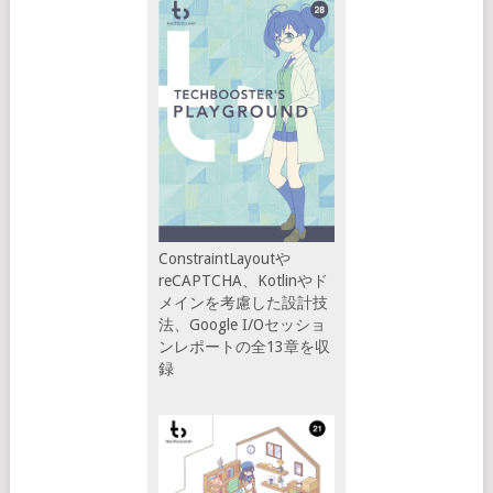
ConstraintLayoutや
reCAPTCHA、Kotlinやド
メインを考慮した設計技
法、Google I/Oセッショ
ンレポートの全13章を収
録