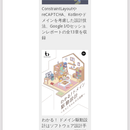
ConstraintLayoutや
reCAPTCHA、Kotlinやド
メインを考慮した設計技
法、Google I/Oセッショ
ンレポートの全13章を収
録
わかる！ ドメイン駆動設
計はソフトウェア設計手