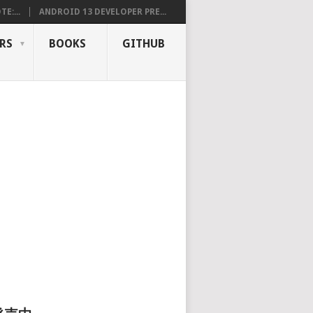
E:...
ANDROID 13 DEVELOPER PRE...
RS
BOOKS
GITHUB