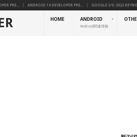
PER PRE...
ANDROID 14 DEVELOPER PRE...
GOOGLE I/O 2022 KEYNOT
ER
HOME
ANDROID
OTHE
Android関連情報