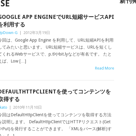
新刊
SE
GOOGLE APP ENGINEでURL短縮サービスAPI
を利用する
UpDown-G
|
2012年3月19日
今回は、Google App Engine を利用して、URL短縮APIを利用
してみたいと思います。 URL短縮サービスは、URLを短くし
てくれるWebサービスで、p.tlやbit.lyなどが有名です。 たと
えば、Low […]
Read More
DEFAULTHTTPCLIENTを使ってコンテンツを
取得する
kato
|
2010年11月10日
今回はDefaultHttpClientを使ってコンテンツを取得する方法
を説明します。 DefaultHttpClientではHTTPリクエスト(Get
やPut)を発行することができます。 「XMLをパース(解析)す
る」 […]