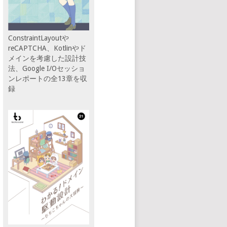
ConstraintLayoutや
reCAPTCHA、Kotlinやド
メインを考慮した設計技
法、Google I/Oセッショ
ンレポートの全13章を収
録