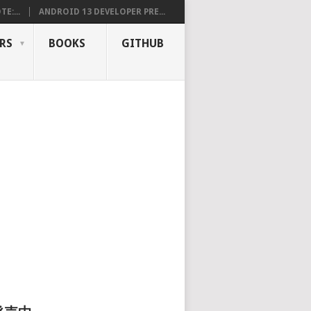
E:...
ANDROID 13 DEVELOPER PRE...
RS
BOOKS
GITHUB