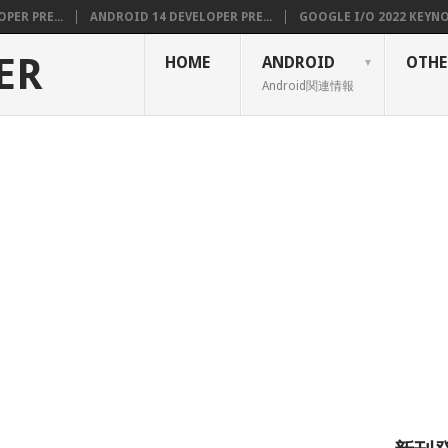
PER PRE...
ANDROID 14 DEVELOPER PRE...
GOOGLE I/O 2022 KEYNOT
ER
HOME
ANDROID
OTHE
Android関連情報