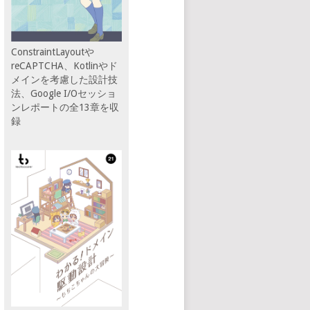
ConstraintLayoutや
reCAPTCHA、Kotlinやド
メインを考慮した設計技
法、Google I/Oセッショ
ンレポートの全13章を収
録