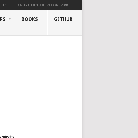
E:...
ANDROID 13 DEVELOPER PRE...
RS
BOOKS
GITHUB