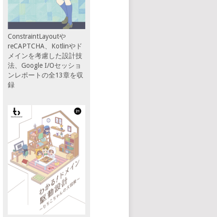
ConstraintLayoutや
reCAPTCHA、Kotlinやド
メインを考慮した設計技
法、Google I/Oセッショ
ンレポートの全13章を収
録