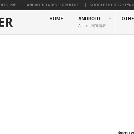
PER PRE...
ANDROID 14 DEVELOPER PRE...
GOOGLE I/O 2022 KEYNOT
ER
HOME
ANDROID
OTHE
Android関連情報