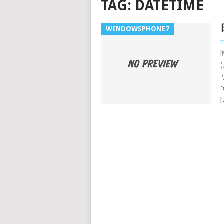
TAG:
DATETIME
WINDOWSPHONE7
m
[