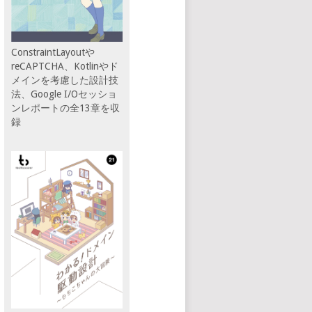
ConstraintLayoutや
reCAPTCHA、Kotlinやド
メインを考慮した設計技
法、Google I/Oセッショ
ンレポートの全13章を収
録