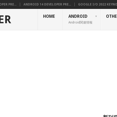
PER PRE...
ANDROID 14 DEVELOPER PRE...
GOOGLE I/O 2022 KEYNOT
ER
HOME
ANDROID
OTHE
Android関連情報