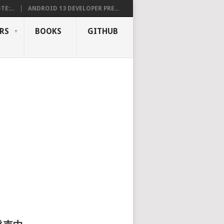
E:...
ANDROID 13 DEVELOPER PRE...
RS
BOOKS
GITHUB