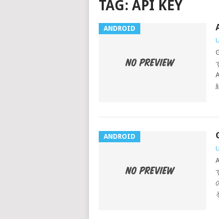
TAG:
API KEY
ANDROID
ANDROID