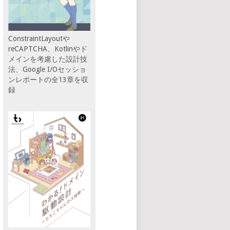
ConstraintLayoutや
reCAPTCHA、Kotlinやド
メインを考慮した設計技
法、Google I/Oセッショ
ンレポートの全13章を収
録