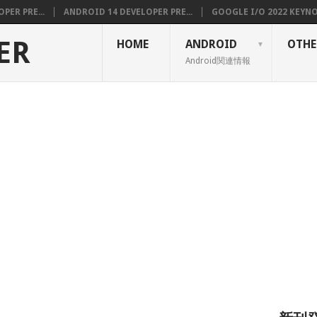
PER PRE...
ANDROID 14 DEVELOPER PRE...
GOOGLE I/O 2022 KEYNOT
ER
HOME
ANDROID
OTHE
Android関連情報