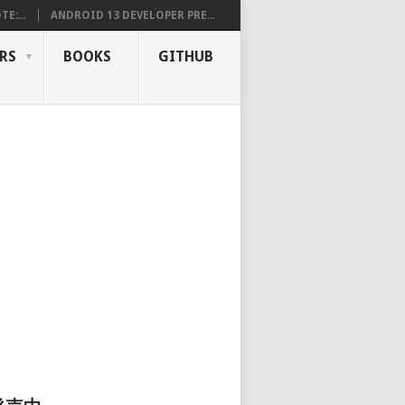
E:...
ANDROID 13 DEVELOPER PRE...
RS
BOOKS
GITHUB