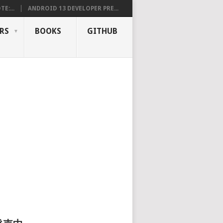
E:...
ANDROID 13 DEVELOPER PRE...
RS
BOOKS
GITHUB