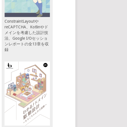
ConstraintLayoutや
reCAPTCHA、Kotlinやド
メインを考慮した設計技
法、Google I/Oセッショ
ンレポートの全13章を収
録