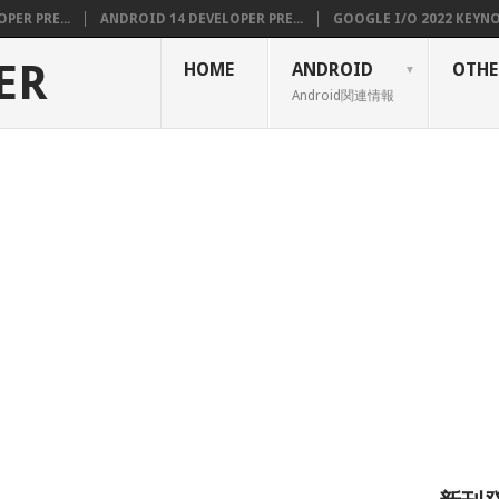
PER PRE...
ANDROID 14 DEVELOPER PRE...
GOOGLE I/O 2022 KEYNOT
ER
HOME
ANDROID
OTHE
Android関連情報