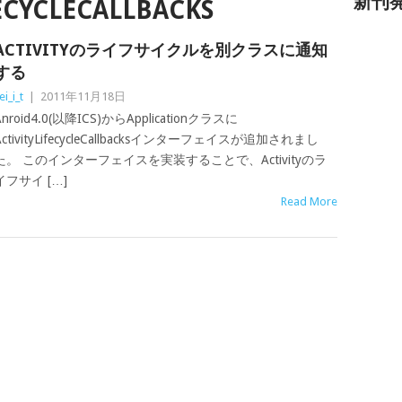
新刊
ECYCLECALLBACKS
ACTIVITYのライフサイクルを別クラスに通知
する
ei_i_t
|
2011年11月18日
Anroid4.0(以降ICS)からApplicationクラスに
ActivityLifecycleCallbacksインターフェイスが追加されまし
た。 このインターフェイスを実装することで、Activityのラ
イフサイ […]
Read More