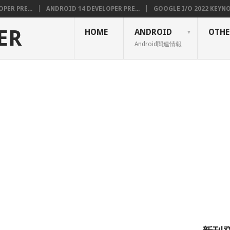
PER PRE...
ANDROID 14 DEVELOPER PRE...
GOOGLE I/O 2022 KEYNOT
ER
HOME
ANDROID
OTHE
Android関連情報