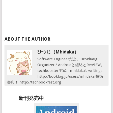
ABOUT THE AUTHOR
ひつじ（mhidaka）
Software Engineerだよ。DroidKaigi
Organizer / Androidと組込とRe:VIEW。
techbooster主宰。mhidaka's writings
http://booklog.jp/users/mhidaka 技術
書典！ http://techbookfest.org
新刊発売中