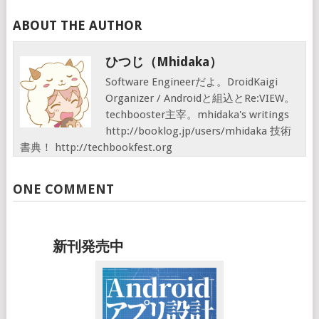
ABOUT THE AUTHOR
ひつじ（mhidaka）
Software Engineerだよ。DroidKaigi
Organizer / Androidと組込とRe:VIEW。
techbooster主宰。mhidaka's writings
http://booklog.jp/users/mhidaka 技術
書典！ http://techbookfest.org
ONE COMMENT
新刊発売中