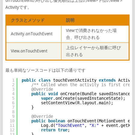
onTouchEventの呼び出し優先順位は上位のView>下位のView＞
Activityです。
クラスとメソッド
説明
Viewで消費されなかった場
Activity.onTouchEvent
合、呼び出される
上位レイヤーから順番に呼び
View.onTouchEvent
出される
最も単純なソースコードは以下の通りです
1
public
class
touchEventActivity 
extends
Activit
2
/** Called when the activity is first creat
3
@Override
4
public
void
onCreate(Bundle savedInstanceSt
5
super
.onCreate(savedInstanceState);
6
setContentView(R.layout.main);
7
}
8
9
@Override
10
public
boolean
onTouchEvent(MotionEvent eve
11
Log.d(
"TouchEvent"
, 
"X:"
+ event.getX()
12
return
true
;
13
}