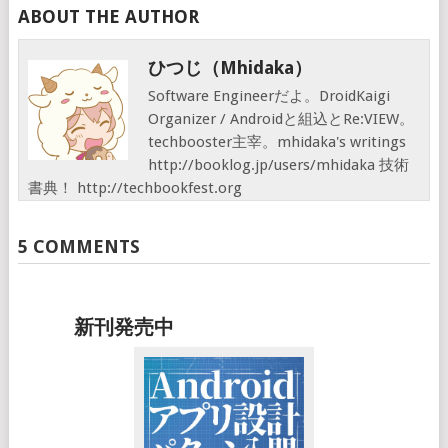
ABOUT THE AUTHOR
ひつじ（mhidaka）
Software Engineerだよ。DroidKaigi
Organizer / Androidと組込とRe:VIEW。
techbooster主宰。mhidaka's writings
http://booklog.jp/users/mhidaka 技術
書典！ http://techbookfest.org
5 COMMENTS
新刊発売中