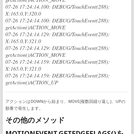
07-26 17:24:14.100: DEBUG/TouchEvent(288):
X:165.0,Y:320.0
07-26 17:24:14.100: DEBUG/TouchEvent(288):
getAction()ACTION_MOVE
07-26 17:24:14.129: DEBUG/TouchEvent(288):
X:165.0,Y:321.0
07-26 17:24:14.129: DEBUG/TouchEvent(288):
getAction()ACTION_MOVE
07-26 17:24:14.159: DEBUG/TouchEvent(288):
X:165.0,Y:321.0
07-26 17:24:14.159: DEBUG/TouchEvent(288):
getAction()ACTION_UP
アクションはDOWNから始まり、MOVE(複数回繰り返し)、UPの
順番で発生します。
その他のメソッド
MOTIONEVENT.GETEDGEFLAGS()を