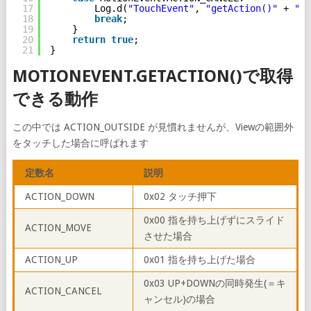
17
Log.d(
"TouchEvent"
, 
"getAction()"
+ 
"AC
18
break
;
19
}
20
return
true
;
21
}
MOTIONEVENT.GETACTION()で取得
できる動作
この中では ACTION_OUTSIDE が見慣れませんが、Viewの範囲外
をタッチした場合に呼ばれます
定数名
説明
ACTION_DOWN
0x02 タッチ押下
0x00 指を持ち上げずにスライド
ACTION_MOVE
させた場合
ACTION_UP
0x01 指を持ち上げた場合
0x03 UP+DOWNの同時発生(＝キ
ACTION_CANCEL
ャンセル)の場合