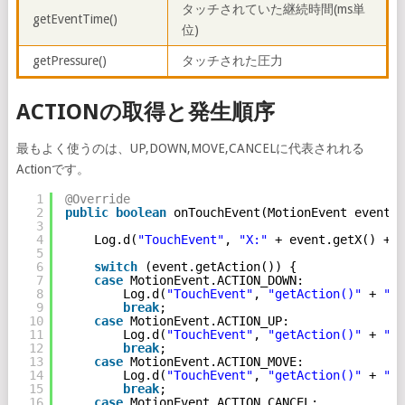
タッチされていた継続時間(ms単
getEventTime()
位)
getPressure()
タッチされた圧力
ACTIONの取得と発生順序
最もよく使うのは、UP,DOWN,MOVE,CANCELに代表されれる
Actionです。
1
@Override
2
public
boolean
onTouchEvent(MotionEvent event) 
3
4
Log.d(
"TouchEvent"
, 
"X:"
+ event.getX() + 
"
5
6
switch
(event.getAction()) {
7
case
MotionEvent.ACTION_DOWN:
8
Log.d(
"TouchEvent"
, 
"getAction()"
+ 
"AC
9
break
;
10
case
MotionEvent.ACTION_UP:
11
Log.d(
"TouchEvent"
, 
"getAction()"
+ 
"AC
12
break
;
13
case
MotionEvent.ACTION_MOVE:
14
Log.d(
"TouchEvent"
, 
"getAction()"
+ 
"AC
15
break
;
16
case
MotionEvent.ACTION_CANCEL: