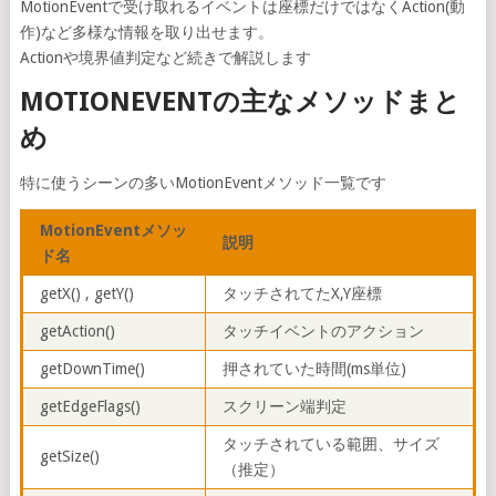
MotionEventで受け取れるイベントは座標だけではなくAction(動
作)など多様な情報を取り出せます。
Actionや境界値判定など続きで解説します
MOTIONEVENTの主なメソッドまと
め
特に使うシーンの多いMotionEventメソッド一覧です
MotionEventメソッ
説明
ド名
getX() , getY()
タッチされてたX,Y座標
getAction()
タッチイベントのアクション
getDownTime()
押されていた時間(ms単位)
getEdgeFlags()
スクリーン端判定
タッチされている範囲、サイズ
getSize()
（推定）